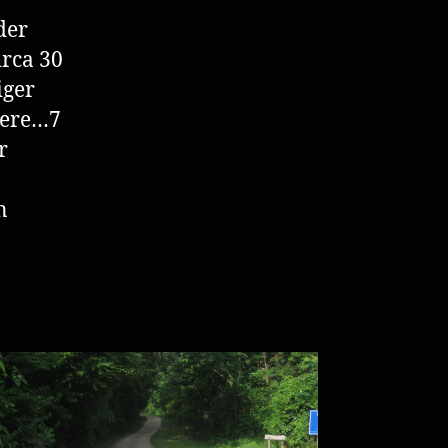
der
rca 30
iger
here…7
r
n