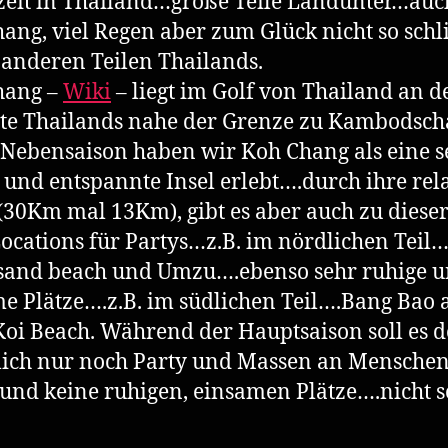
eit in Thailand…große Teile Landunter…auc
ang, viel Regen aber zum Glück nicht so sc
 anderen Teilen Thailands.
hang –
Wiki
– liegt im Golf von Thailand an d
te Thailands nahe der Grenze zu Kambodsch
 Nebensaison haben wir Koh Chang als eine s
 und entspannte Insel erlebt….durch ihre rel
30Km mal 13Km), gibt es aber auch zu dieser
ocations für Partys…z.B. im nördlichen Teil
sand beach und Umzu….ebenso sehr ruhige 
e Plätze….z.B. im südlichen Teil….Bang Bao 
oi Beach. Während der Hauptsaison soll es d
ich nur noch Party und Massen an Mensche
und keine ruhigen, einsamen Plätze….nicht s