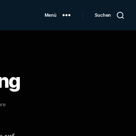
Menü
Suchen
ang
zu
are
Die
Insel
Koh
Chang