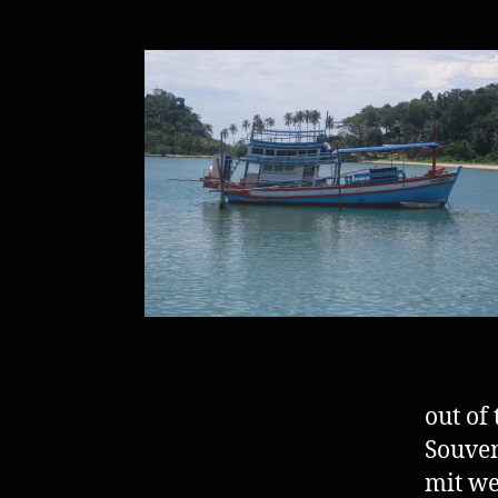
out of
Souven
mit w