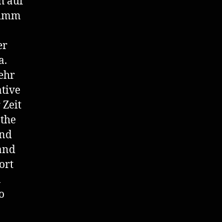
h auf
hlimm
er
a.
ehr
ative
 Zeit
…the
und
and
ort
n
o