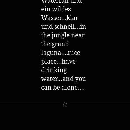
Waterfall und
ein wildes
Wasser…klar
und schnell…in
the jungle near
the grand
laguna….nice
place…have
drinking
water…and you
can be alone….