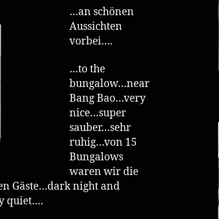
…an schönen
Aussichten
vorbei….
…to the
bungalow…near
Bang Bao…very
nice…super
sauber…sehr
ruhig…von 15
Bungalows
waren wir die
en Gäste…dark night and
y quiet….