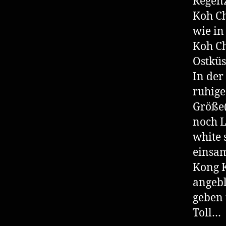
Regenz
Koh Ch
wie in
Koh C
Ostküs
In der
ruhige
Größe(
noch L
white 
einsam
Kong K
angebl
geben 
Toll…