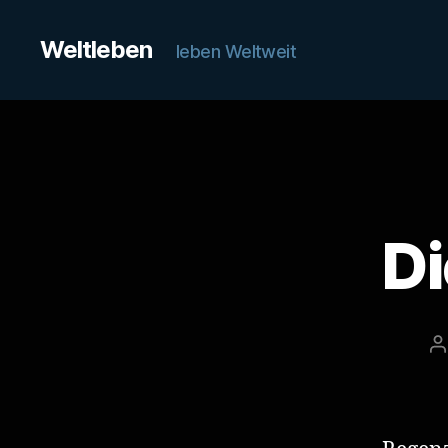
Weltleben
leben Weltweit
Di
B