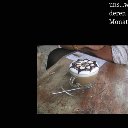
uns…we
deren 
Monat