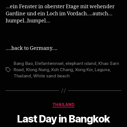
…ein Fenster in oberster Etage mit wehender
Gardine und ein Loch im Vordach….autsch…
humpel..humpel…
….back to Germany….
Bang Bao
,
Elefanteninsel
,
elephant island
,
Khao Sarn
Road
,
Klong Nung
,
Koh Chang
,
Kong Koi
,
Laguna
,
Schlagwörter
Thailand
,
White sand beach
Kategorien
THAILAND
Last Day in Bangkok