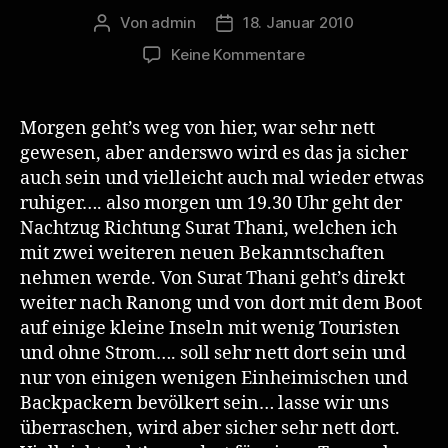
Von
admin
18. Januar 2010
Beitragsautor
Veröffentlichungsdatum
zu
Keine Kommentare
Last
Day
in
Morgen geht’s weg von hier, war sehr nett
Bangkok
gewesen, aber anderswo wird es das ja sicher
auch sein und vielleicht auch mal wieder etwas
ruhiger…. also morgen um 19.30 Uhr geht der
Nachtzug Richtung Surat Thani, welchen ich
mit zwei weiteren neuen Bekanntschaften
nehmen werde. Von Surat Thani geht’s direkt
weiter nach Ranong und von dort mit dem Boot
auf einige kleine Inseln mit wenig Touristen
und ohne Strom…. soll sehr nett dort sein und
nur von einigen wenigen Einheimischen und
Backpackern bevölkert sein… lasse wir uns
überraschen, wird aber sicher sehr nett dort.