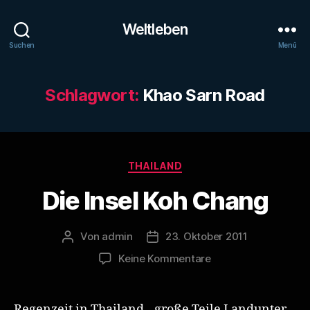
Weltleben
Suchen
Menü
Schlagwort:
Khao Sarn Road
Kategorien
THAILAND
Die Insel Koh Chang
Von
admin
23. Oktober 2011
Beitragsautor
Veröffentlichungsdatum
zu
Keine Kommentare
Die
Insel
Koh
Regenzeit in Thailand…große Teile Landunter…