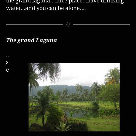
the grand laguna….nice place…have drinking
water…and you can be alone….
The grand Laguna
..
s
e