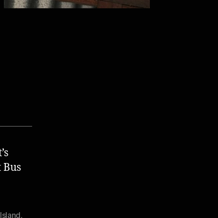
’s
t Bus
Island
,