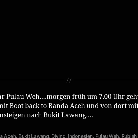
r Pulau Weh….morgen früh um 7.00 Uhr geht
it Boot back to Banda Aceh und von dort mi
msteigen nach Bukit Lawang….
a Aceh
,
Bukit Lawang
,
Diving
,
Indonesien
,
Pulau Weh
,
Rubiah 