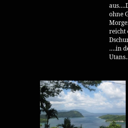
aus….D
ohne 
Morgen
reicht
Dschun
….in d
Utans