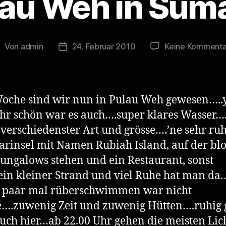
au Weh in Sum
Von
admin
24. Februar 2010
Keine Kommenta
eitragsautor
Veröffentlichungsdatum
oche sind wir nun in Pulau Weh gewesen…..
hr schön war es auch….super klares Wasser…
 verschiedenster Art und grösse….’ne sehr ru
rinsel mit Namen Rubiah Island, auf der blo
ungalows stehen und ein Restaurant, sonst
ein kleiner Strand und viel Ruhe hat man d
n paar mal rüberschwimmen war nicht
….zuwenig Zeit und zuwenig Hütten….ruhig
 auch hier…ab 22.00 Uhr gehen die meisten Lic