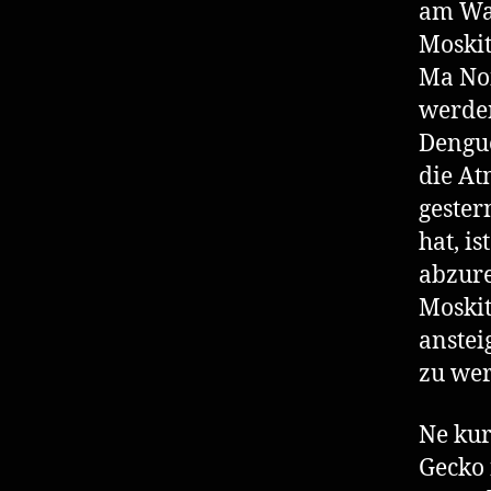
am Wa
Moskit
Ma Noi
werden
Dengue
die A
gester
hat, is
abzure
Moskit
anstei
zu we
Ne kur
Gecko 