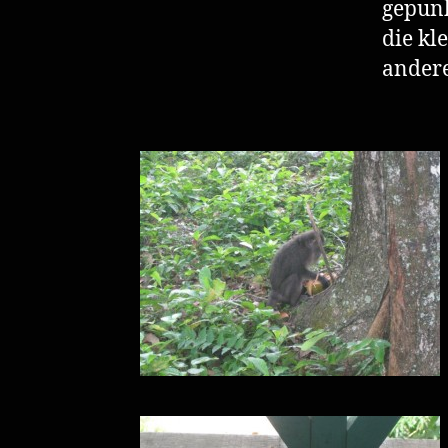
gepunk
die kl
ander