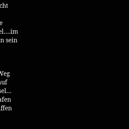
cht
e
iel….im
n sein
 Weg
auf
sel…
afen
ffen