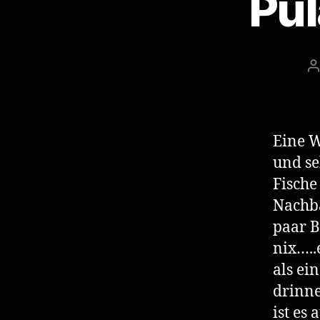
Pul
B
Eine W
und se
Fische
Nachba
paar B
nix…..
als ei
drinne
ist es