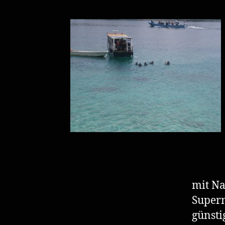
mit N
Superm
günsti