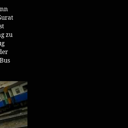
enn
Surat
st
ng zu
ug
der
 Bus