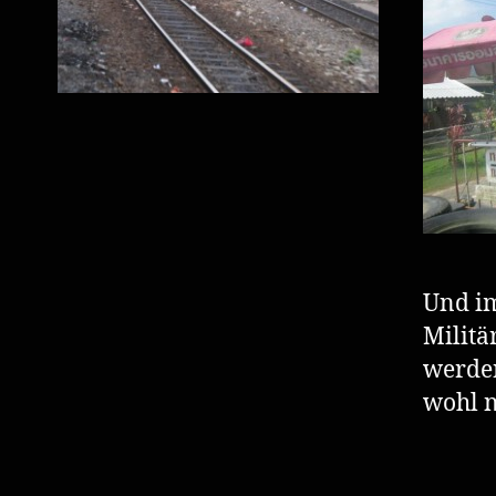
Und i
Militä
werden
wohl n