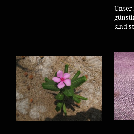
Unser
günsti
sind s