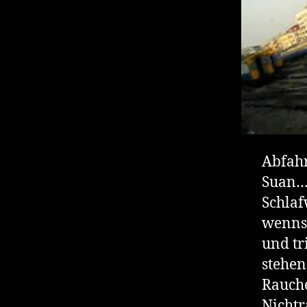
Abfahr
Suan…y
Schlaf
wenns 
und tr
stehen
Rauche
Nichtr