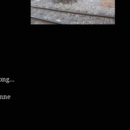
nong…
önne