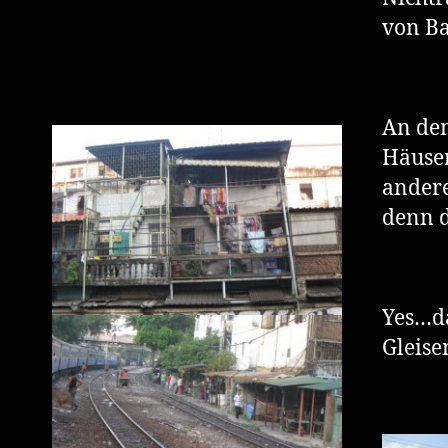
von B
An den
Häuser
andere
denn d
Yes…d
Gleise