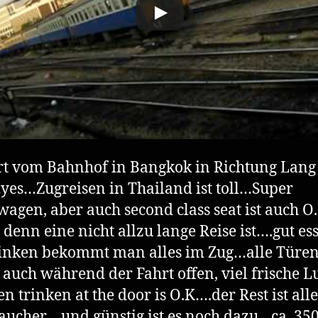
t vom Bahnhof in Bangkok in Richtung Lang
es…Zugreisen in Thailand ist toll…Super
wagen, aber auch second class seat ist auch O.
denn eine nicht allzu lange Reise ist….gut es
inken bekommt man alles im Zug…alle Türe
 auch während der Fahrt offen, viel frische L
n trinken at the door is O.K….der Rest ist alle
aucher….und günstig ist es noch dazu…ca. 35