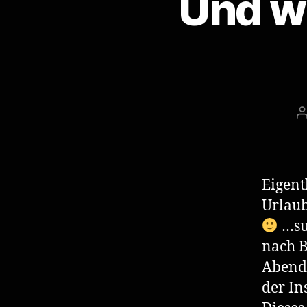
Und wi
B
Eigent
Urlaub
…su
nach B
Abend 
der Ins