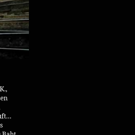
K.,
sen
n
uft…
s
0 Baht