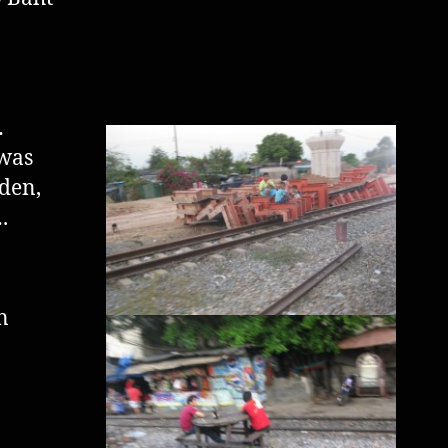
…
 was
den,
.
n