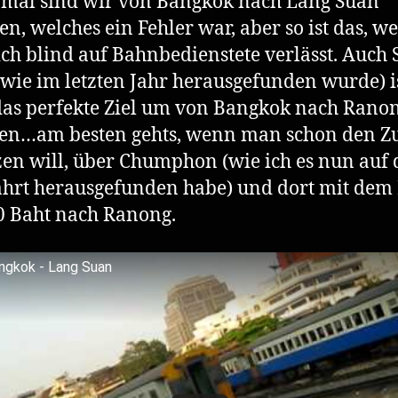
 mal sind wir von Bangkok nach Lang Suan
en, welches ein Fehler war, aber so ist das, w
ch blind auf Bahnbedienstete verlässt. Auch 
wie im letzten Jahr herausgefunden wurde) i
das perfekte Ziel um von Bangkok nach Rano
n…am besten gehts, wenn man schon den Z
en will, über Chumphon (wie ich es nun auf 
hrt herausgefunden habe) und dort mit dem
0 Baht nach Ranong.
ngkok - Lang Suan