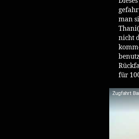
Dieses
gefahr
man si
Thani(
nicht 
komme
benutz
Rückfa
für 10
Zugfahrt Ba