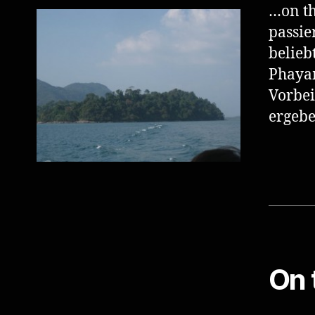
…on th
passie
belieb
Phayam
Vorbei
ergeb
On 