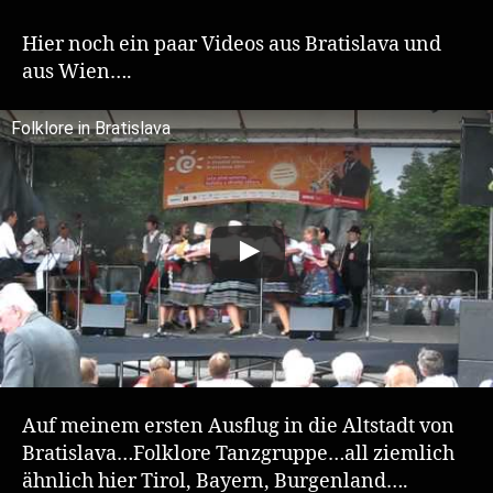
aus
dem
Hier noch ein paar Videos aus Bratislava und
Burgenland
aus Wien….
Folklore in Bratislava
Auf meinem ersten Ausflug in die Altstadt von
Bratislava…Folklore Tanzgruppe…all ziemlich
ähnlich hier Tirol, Bayern, Burgenland….