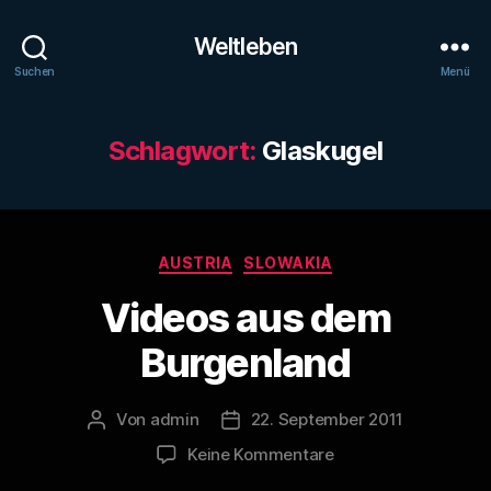
Weltleben
Suchen
Menü
Schlagwort:
Glaskugel
Kategorien
AUSTRIA
SLOWAKIA
Videos aus dem
Burgenland
Von
admin
22. September 2011
Beitragsautor
Veröffentlichungsdatum
zu
Keine Kommentare
Videos