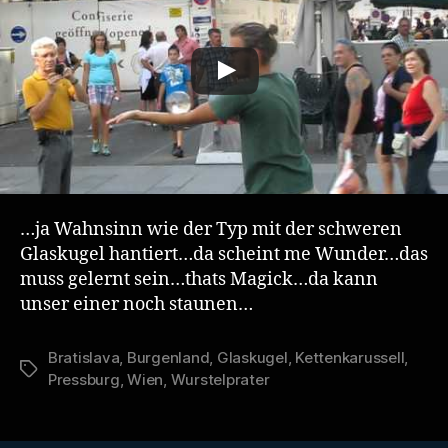
…ja Wahnsinn wie der Typ mit der schweren
Glaskugel hantiert…da scheint me Wunder…das
muss gelernt sein…thats Magick…da kann
unser einer noch staunen…
Bratislava
,
Burgenland
,
Glaskugel
,
Kettenkarussell
,
Schlagwörter
Pressburg
,
Wien
,
Wurstelprater