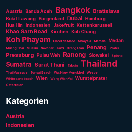
Bangkok
Bratislava
Austria
Banda Aceh
Dubai
Bukit Lawang
Burgenland
Hamburg
Hua Hin
Indonesien
Jakefruit
Kettenkarussell
Khao Sarn Road
Kirchen
Koh Chang
Koh Phayam
Medan
Lloret de Mare
Malaysia
Mamaia
Penang
Muang Thai
Muslim
Navodari
Nazi
Orang Utan
Prater
Ranong
Pressburg
Pulau Weh
Slowakei
Spinne
Thailand
Sumatra
Surat Thani
Taksin
Thai Massage
Tonsai Beach
Wat Hauy Mongkhol
Wespe
Wien
Wurstelprater
White sand beach
Wong Wian Yai
Österreich
Kategorien
Austria
Indonesien