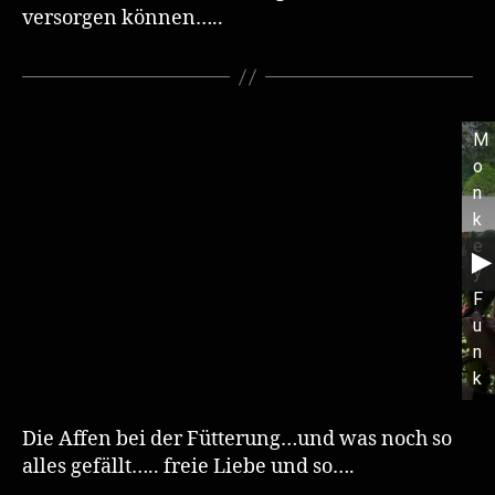
versorgen können…..
M
o
n
k
e
y
F
u
n
k
y
Die Affen bei der Fütterung…und was noch so
alles gefällt….. freie Liebe und so….