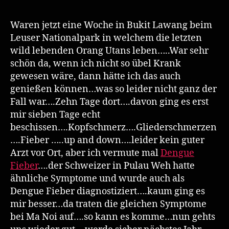
Wo
Buk
Waren jetzt eine Woche in Bukit Lawang beim
La
Leuser Nationalpark in welchem die letzten
un
wild lebenden Orang Utans leben…..War sehr
De
schön da, wenn ich nicht so übel Krank
Fie
gewesen wäre, dann hätte ich das auch
genießen können…was so leider nicht ganz der
Fall war….Zehn Tage dort….davon ging es erst
mir sieben Tage echt
beschissen….Kopfschmerz….Gliederschmerzen
….Fieber …..up and down….leider kein guter
Arzt vor Ort, aber ich vermute mal
Dengue
Fieber
….der Schweizer in Pulau Weh hatte
ähnliche Symptome und wurde auch als
Dengue Fieber diagnostiziert….kaum ging es
mir besser…da traten die gleichen Symptome
bei Ma Noi auf….so kann es komme…nun gehts