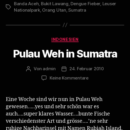
Banda Aceh
,
Bukit Lawang
,
Dengue Fieber
,
Leuser
Schlagwörter
Nationalpark
,
Orang Utan
,
Sumatra
Kategorien
INDONESIEN
Pulau Weh in Sumatra
Von
admin
24. Februar 2010
Beitragsautor
Veröffentlichungsdatum
zu
Keine Kommentare
Pulau
Weh
in
Eine Woche sind wir nun in Pulau Weh
Sumatra
gewesen…..yes und sehr schön war es
auch….super klares Wasser….bunte Fische
verschiedenster Art und grösse….’ne sehr
ruhige Nachbarinsel mit Namen Rubiah Island,