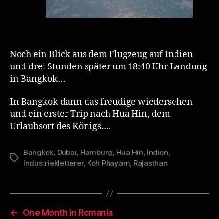
Noch ein Blick aus dem Flugzeug auf Indien
und drei Stunden später um 18:40 Uhr Landung
in Bangkok…
In Bangkok dann das freudige wiedersehen
und ein erster Trip nach Hua Hin, dem
Urlaubsort des Königs….
Bangkok
,
Dubai
,
Hamburg
,
Hua Hin
,
Indien
,
Schlagwörter
Industriekletterer
,
Koh Phayam
,
Rajasthan
←
One Month in Romania