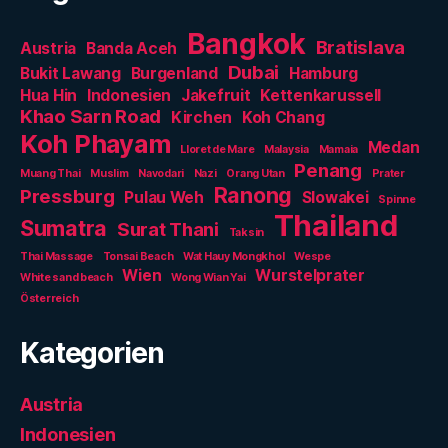
Bangkok
Bratislava
Austria
Banda Aceh
Dubai
Bukit Lawang
Burgenland
Hamburg
Hua Hin
Indonesien
Jakefruit
Kettenkarussell
Khao Sarn Road
Kirchen
Koh Chang
Koh Phayam
Medan
Lloret de Mare
Malaysia
Mamaia
Penang
Muang Thai
Muslim
Navodari
Nazi
Orang Utan
Prater
Ranong
Pressburg
Pulau Weh
Slowakei
Spinne
Thailand
Sumatra
Surat Thani
Taksin
Thai Massage
Tonsai Beach
Wat Hauy Mongkhol
Wespe
Wien
Wurstelprater
White sand beach
Wong Wian Yai
Österreich
Kategorien
Austria
Indonesien