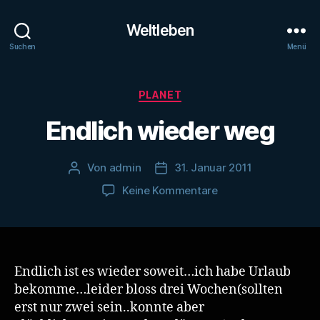
Weltleben
Suchen
Menü
Kategorien
PLANET
Endlich wieder weg
Von
admin
31. Januar 2011
Beitragsautor
Veröffentlichungsdatum
zu
Keine Kommentare
Endlich
wieder
weg
Endlich ist es wieder soweit…ich habe Urlaub
bekomme…leider bloss drei Wochen(sollten
erst nur zwei sein..konnte aber